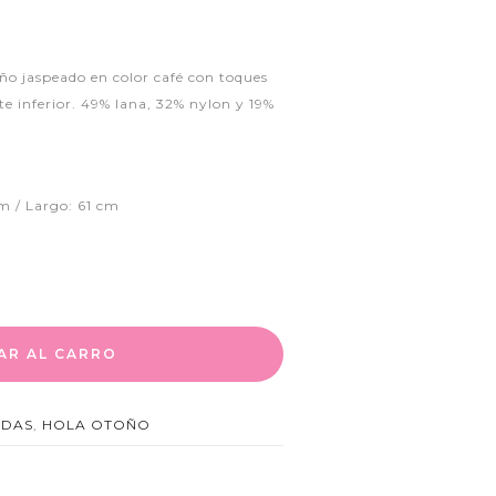
ño jaspeado en color café con toques
arte inferior. 49% lana, 32% nylon y 19%
m / Largo: 61 cm
AR AL CARRO
LDAS
,
HOLA OTOÑO