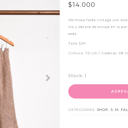
$14.000
Hermosa falda vintage con dise
lila y detalle de encaje en la p
seda
Talla S/M
Cintura: 70 cm / Caderas: 98 c
Stock:
1
Next
AGREG
CATEGORÍAS:
SHOP
,
S
,
M
,
FA