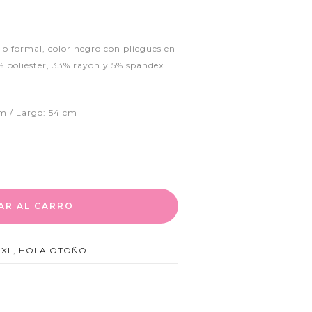
ilo formal, color negro con pliegues en
2% poliéster, 33% rayón y 5% spandex
cm / Largo: 54 cm
AR AL CARRO
,
XL
,
HOLA OTOÑO