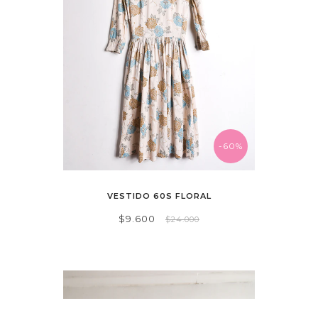
-60%
VESTIDO 60S FLORAL
$9.600
$24.000