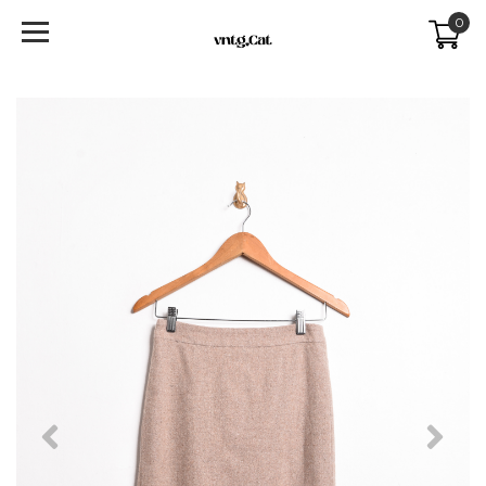
0
Previous
Next