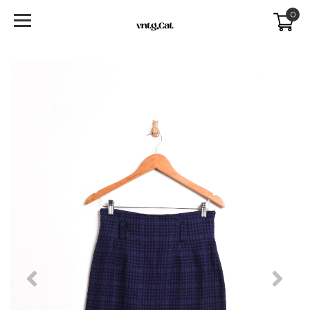
0
Previous
Next