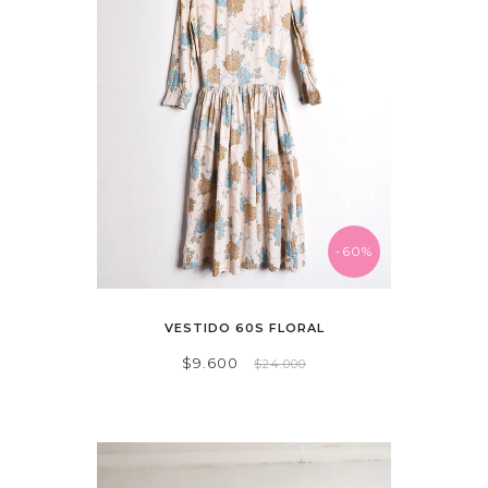
-60%
VESTIDO 60S FLORAL
$9.600
$24.000