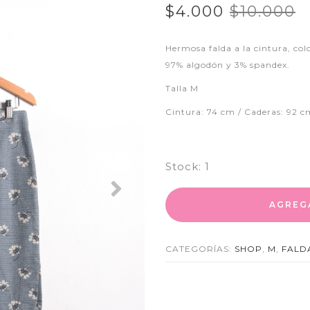
$4.000
$10.000
Hermosa falda a la cintura, colo
97% algodón y 3% spandex.
Talla M
Cintura: 74 cm / Caderas: 92 c
Stock:
1
Next
AGREG
CATEGORÍAS:
SHOP
,
M
,
FALD