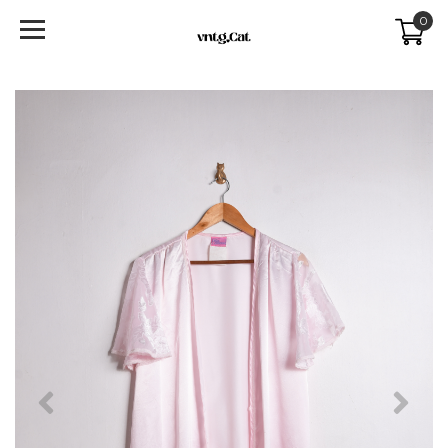
0
Previous
Next