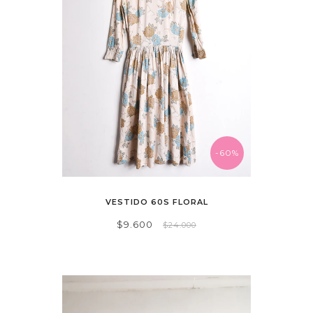
-60%
VESTIDO 60S FLORAL
$9.600
$24.000