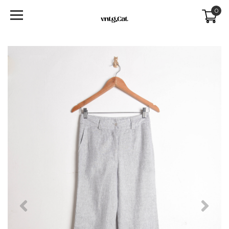
0
Previous
Next