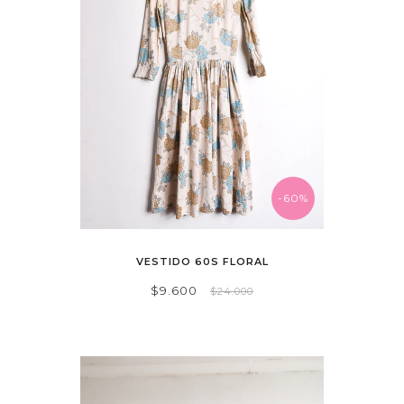
-60%
VESTIDO 60S FLORAL
$9.600
$24.000