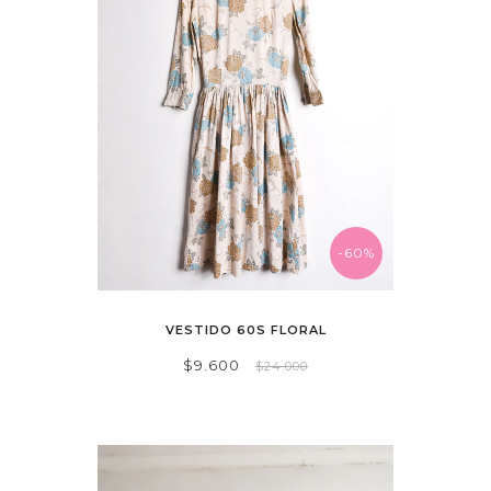
-60%
VESTIDO 60S FLORAL
$9.600
$24.000