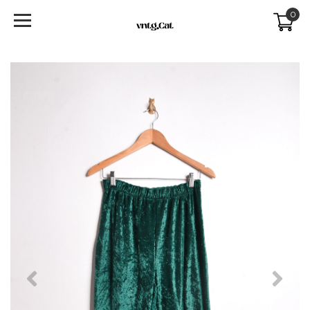
0
Previous
Next