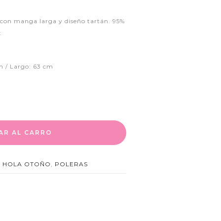
 con manga larga y diseño tartán. 95%
x
m / Largo: 63 cm
AR AL CARRO
,
HOLA OTOÑO
,
POLERAS