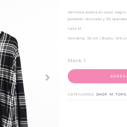
Hermosa polera en color negro
poliéster reciclado y 5% spande
Talla M
Hombros: 55 cm / Busto: 106 c
Stock:
1
AGREG
Next
CATEGORÍAS:
SHOP
,
M
,
TOPS