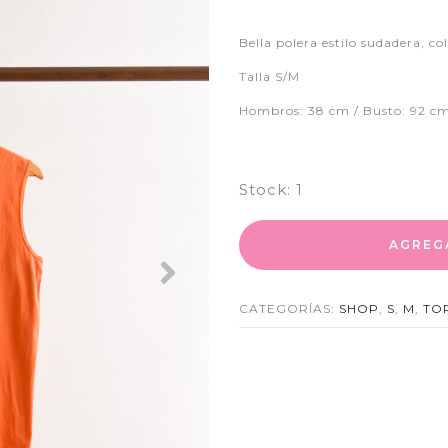
Bella polera estilo sudadera, c
Talla S/M
Hombros: 38 cm / Busto: 92 cm
Stock:
1
AGREG
Next
CATEGORÍAS:
SHOP
,
S
,
M
,
TO