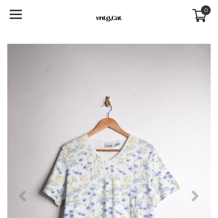
0
Previous
Next