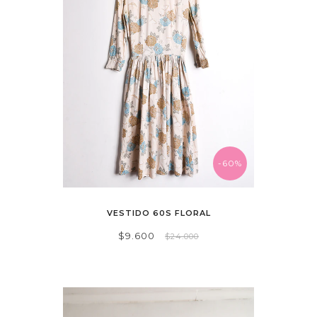
-60%
VESTIDO 60S FLORAL
$9.600
$24.000