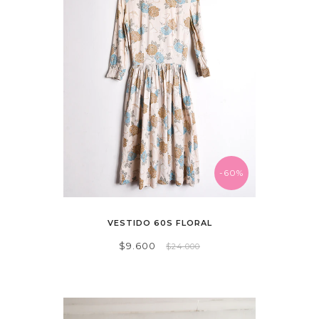
-60%
VESTIDO 60S FLORAL
$9.600
$24.000