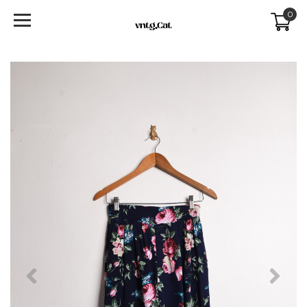
0
Previous
Next