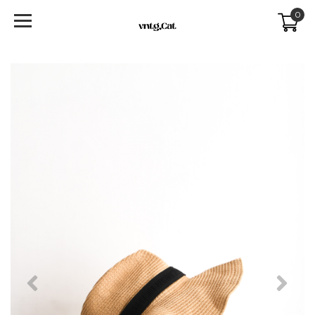
0
Previous
Next