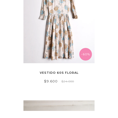
-60%
VESTIDO 60S FLORAL
$9.600
$24.000