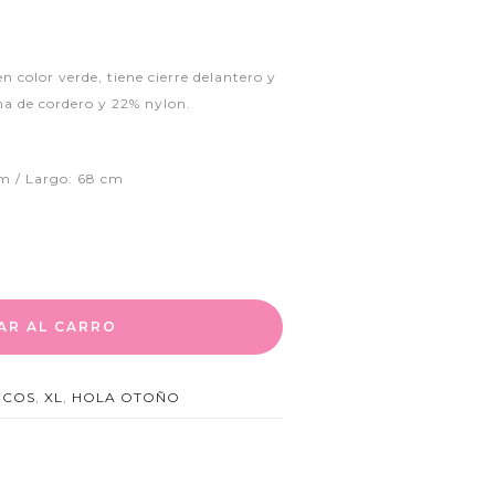
 color verde, tiene cierre delantero y
ana de cordero y 22% nylon.
m / Largo: 68 cm
AR AL CARRO
ECOS
,
XL
,
HOLA OTOÑO