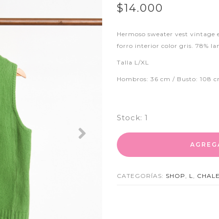
$14.000
Hermoso sweater vest vintage en
forro interior color gris. 78% l
Talla L/XL
Hombros: 36 cm / Busto: 108 c
Stock:
1
Next
AGREG
CATEGORÍAS:
SHOP
,
L
,
CHAL