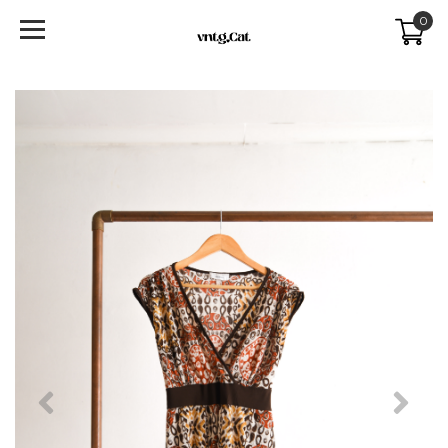
0
Previous
Next