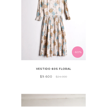
-60%
VESTIDO 60S FLORAL
$9.600
$24.000