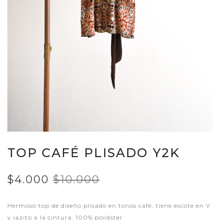
TOP CAFÉ PLISADO Y2K
$4.000
$10.000
Hermoso top de diseño plisado en tonos café, tiene escote en V
y lazito a la cintura. 100% poliéster