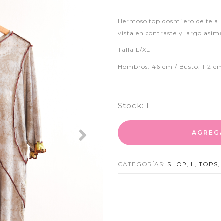
Hermoso top dosmilero de tela 
vista en contraste y largo asimé
Talla L/XL
Hombros: 46 cm / Busto: 112 c
Stock:
1
AGREG
Next
CATEGORÍAS:
SHOP
,
L
,
TOPS