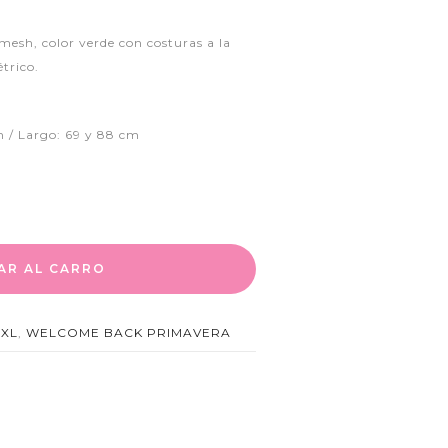
mesh, color verde con costuras a la
trico.
m / Largo: 69 y 88 cm
AR AL CARRO
,
XL
,
WELCOME BACK PRIMAVERA