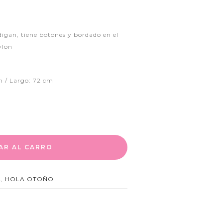
digan, tiene botones y bordado en el
ylon
m / Largo: 72 cm
AR AL CARRO
L
,
HOLA OTOÑO