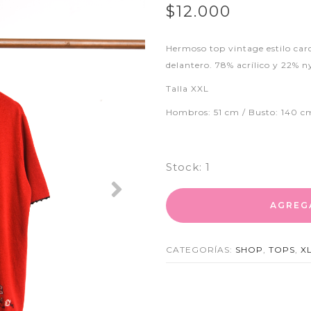
$12.000
Hermoso top vintage estilo car
delantero. 78% acrílico y 22% n
Talla XXL
Hombros: 51 cm / Busto: 140 c
Stock:
1
Next
AGREG
CATEGORÍAS:
SHOP
,
TOPS
,
X