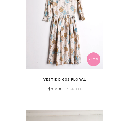
-60%
VESTIDO 60S FLORAL
$9.600
$24.000