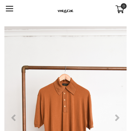
0
Previous
Next