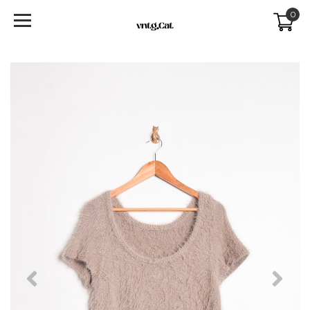
0
Previous
Next