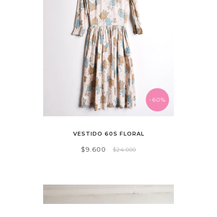
-60%
VESTIDO 60S FLORAL
$9.600
$24.000