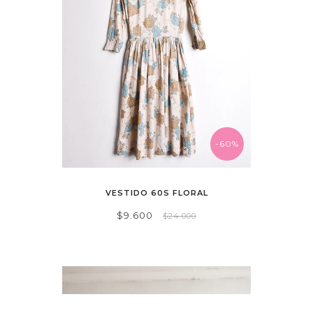
-60%
VESTIDO 60S FLORAL
$9.600
$24.000