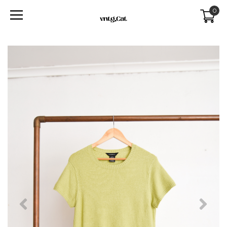
0
Previous
Next