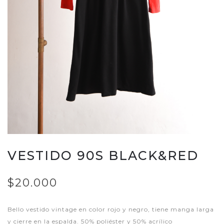
VESTIDO 90S BLACK&RED
$20.000
Bello vestido vintage en color rojo y negro, tiene manga larga
y cierre en la espalda. 50% poliéster y 50% acrílico