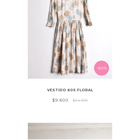
-60%
VESTIDO 60S FLORAL
$9.600
$24.000