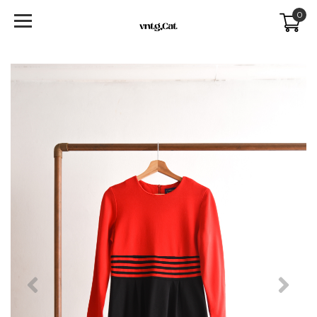
0
Previous
Next