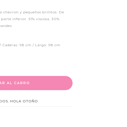
o chevron y pequeños brillitos. De
parte inferior. 51% viscosa, 30%
pandex.
/ Caderas: 98 cm / Largo: 98 cm
AR AL CARRO
IDOS
,
HOLA OTOÑO