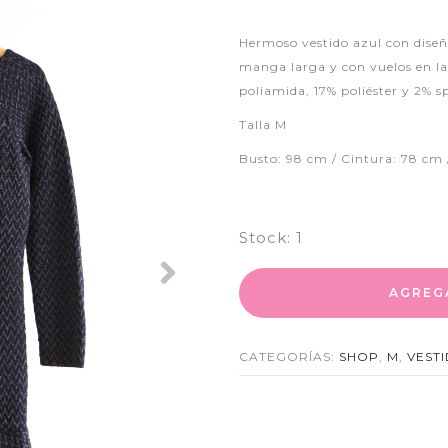
Hermoso vestido azul con diseñ
manga larga y con vuelos en la 
poliamida, 17% poliéster y 2% s
Talla M
Busto: 98 cm / Cintura: 78 cm 
Stock:
1
Next
AGREG
CATEGORÍAS:
SHOP
,
M
,
VEST