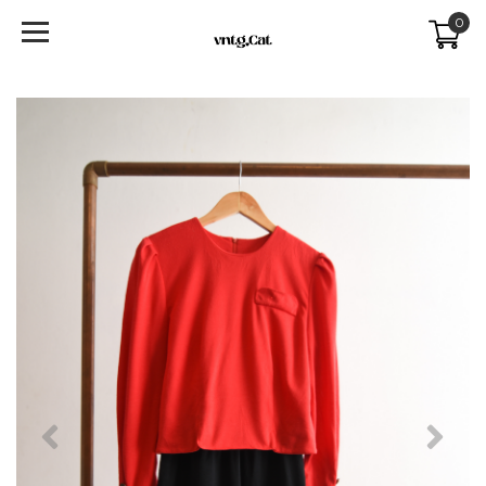
0
Previous
Next