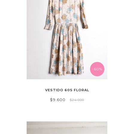
-60%
VESTIDO 60S FLORAL
$9.600
$24.000