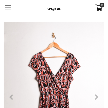
0
Previous
Next