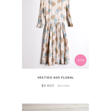
-60%
VESTIDO 60S FLORAL
$9.600
$24.000