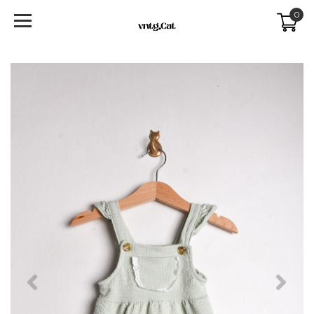
0
Previous
Next