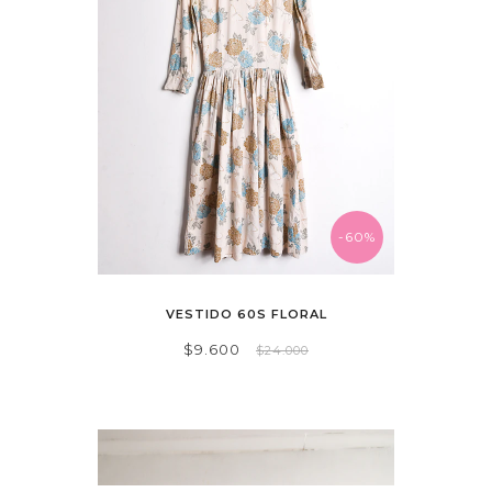
-60%
VESTIDO 60S FLORAL
$9.600
$24.000