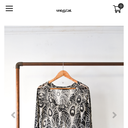
0
Previous
Next