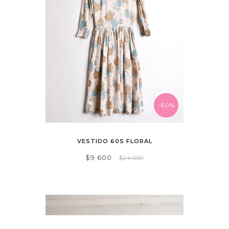
-60%
VESTIDO 60S FLORAL
$9.600
$24.000