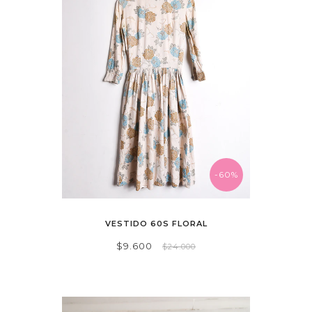
-60%
VESTIDO 60S FLORAL
$9.600
$24.000