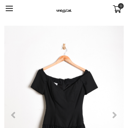
0
Previous
Next