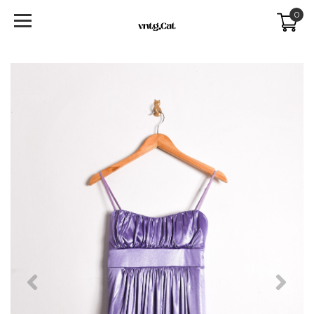
0
Previous
Next