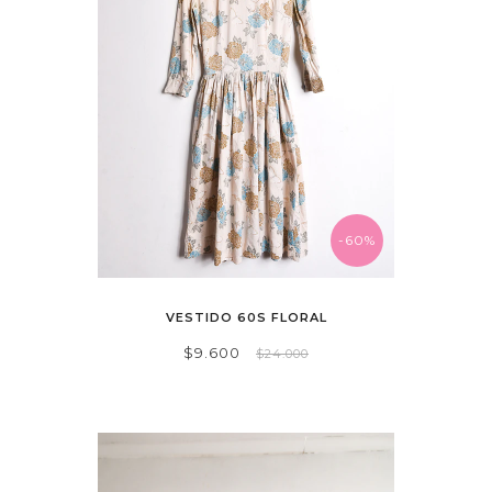
-60%
VESTIDO 60S FLORAL
$9.600
$24.000