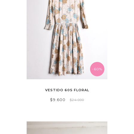
-60%
VESTIDO 60S FLORAL
$9.600
$24.000