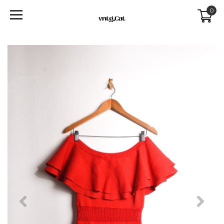
0
Previous
Next