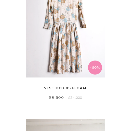
-60%
VESTIDO 60S FLORAL
$9.600
$24.000