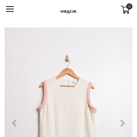
0
Previous
Next