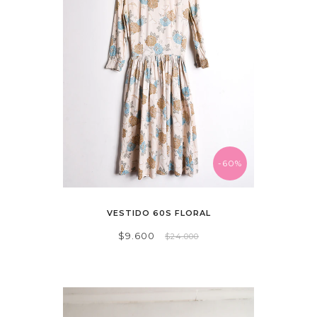
-60%
VESTIDO 60S FLORAL
$9.600
$24.000