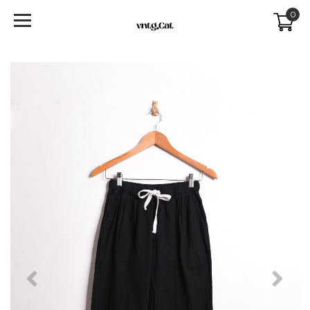
0
Previous
Next