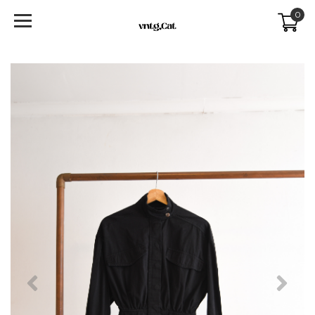
0
Previous
Next