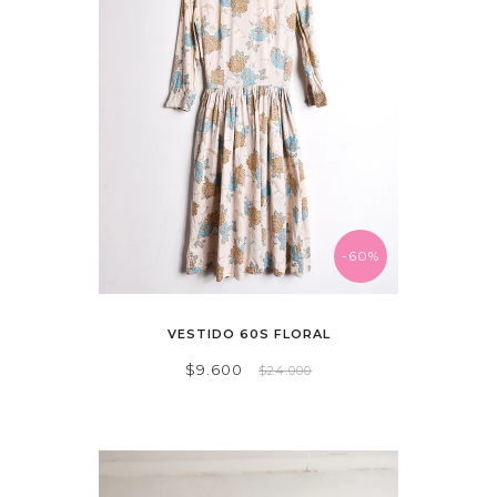
-60%
VESTIDO 60S FLORAL
$9.600
$24.000